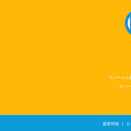
ネパール人材日
ネパー
最新情報
カ