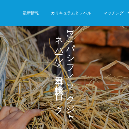
最新情報
カリキュラムとレベル
マッチング・
ネ
P
J
パ
パ
シ
ル
フ
×
ィ
ッ
ブ
ロ
ク
グ
ジ
ャ
パ