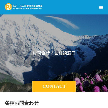
お
問
合
せ
・
ご
相
談
窓
口
CONTACT
各種お問合わせ