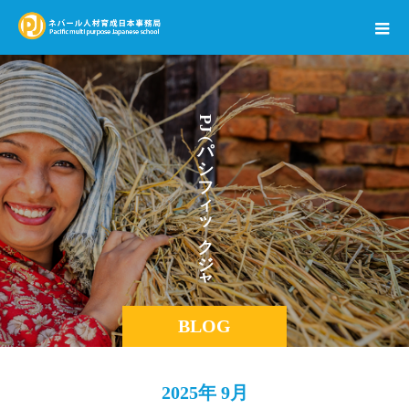
P
J
パ
シ
フ
ィ
ッ
ク
ジ
ャ
パ
BLOG
2025年 9月