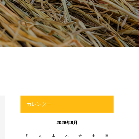
カレンダー
2026年8月
月
火
水
木
金
土
日