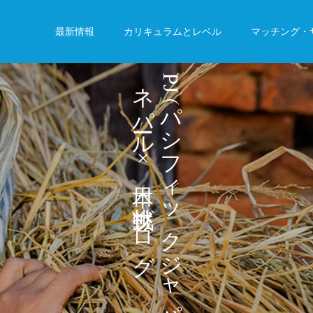
最新情報
カリキュラムとレベル
マッチング・
ネ
P
J
パ
パ
シ
ル
フ
×
ィ
ッ
ブ
ロ
ク
グ
ジ
ャ
パ