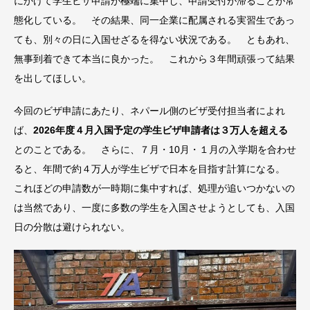
にかけて学生ビザ申請が極端に集中し、申請受付が滞ることが常
態化している。 その結果、同一企業に配属される実習生であっ
ても、別々の日に入国せざるを得ない状況である。 ともあれ、
無事到着できて本当に良かった。 これから３年間頑張って結果
を出してほしい。
今回のビザ申請にあたり、ネパール側のビザ受付担当者によれ
ば、
2026年度４月入国予定の学生ビザ申請者は３万人を超える
とのことである。 さらに、７月・10月・１月の入学期を合わせ
ると、年間で約４万人が学生ビザで日本を目指す計算になる。
これほどの申請数が一時期に集中すれば、処理が追いつかないの
は当然であり、一度に多数の学生を入国させようとしても、入国
日の分散は避けられない。