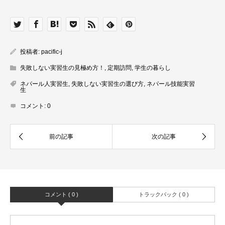
投稿者:
pacific-j
失敗しない実習生の見極め方！
,
定期訪問
,
学生の暮らし
ネパール人実習生
,
失敗しない実習生の選び方
,
ネパール技能実習
生
コメント:
0
コメント ( 0 )
トラックバック ( 0 )