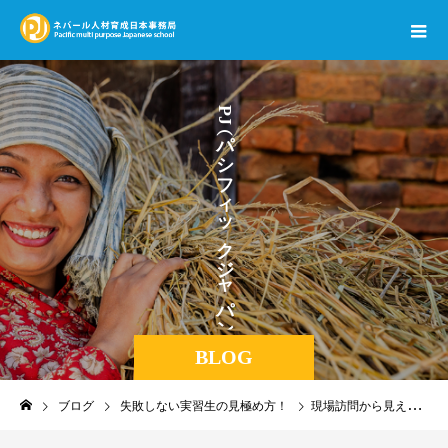
ネ
P
J
パ
パ
シ
フ
ィ
ッ
ク
ジ
ャ
パ
ン
BLOG
ブログ
失敗しない実習生の見極め方！
現場訪問から見える成長と信頼