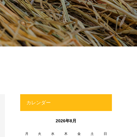
カレンダー
2026年8月
月
火
水
木
金
土
日