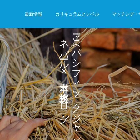
最新情報
カリキュラムとレベル
マッチング・
ネ
P
J
パ
パ
シ
ル
フ
×
ィ
ッ
ブ
ロ
ク
グ
ジ
ャ
パ