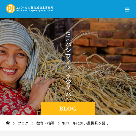
ネ
P
J
パ
パ
シ
フ
ィ
ッ
ク
ジ
ャ
パ
ン
BLOG
ブログ
教育・指導
ネパールに無い農機具を習う